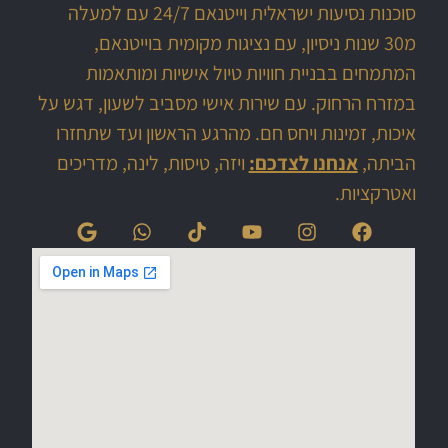
סוכנות נסיעות ישראלית וייטנאם 24/7 עם למעלה
מ30 שנות ניסיון, עם נציגות מקומית בוייטנאם,
המתמחים בבניית חוויות טיול אישיות ומותאמות
במזרח הרחוק. עם שירות אישי מסביב לשעון, דגש על
איכות, זמינות ויחס חם. מהרגע הראשון ועד שתחזרו
הביתה,
אנחנו לצדכם:
ויזה, טיסות, לינה, מדריכים
ואטרקציות.