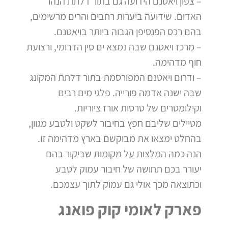
– צפון ויאטנם הידועה גם בתור דלתת הנהר
האדום. שידועה ביערות רחבים והרים מרשימים,
בהם רכס הפנסיפן הגבוה ביותר בויאטנם.
– מרכז ויאטנם שבה נמצא ים סין הדרומי, ורצועת
חוף מדהימה.
– ודרום ויאטנם המפורסמת בתור דלתת המקונג
שבה ישנה אדמה פורייה. פלגי מים רבים
וקילומטרים של טרסות אורז ציוריות.
מטיילים שליבם חפץ בחיבור לשקט ולטבע מגוון,
בהחלט ימצאו את מבוקשם בארץ מדהימה זו.
הנה כמה המלצות על מקומות שביקור בהם
יעורר בכם תחושה של חיבור עמוק לטבע
וכתוצאה מכך אולי גם עמוק לתוך עצמכם.
פארק לאומי קוק פואנג