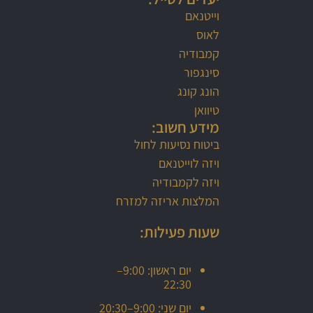
וייטנאם
מועדוני לילה בסייגון וייטנאם
לאוס
קמבודיה
אגם BA Be וייטנאם
סינגפור
הונג קונג
האגם הנסתר בהאנוי. מטוס הפצצה אמריקאיB52
טיוואן
מידע חשוב:
שבוע האופנה בוייטנאם
ביטוח נסיעות לחול
ויזה לוייטנאם
שבוע האופנה בוייטנאם - מעצבים ישראלים מובילים 
ויזה לקמבודיה
המלצות אריזה למזרח
שבוע האופנה בוייטנאם - מעצבים ישראלים מובילים 
שעות פעילות:
הקטנוע הוא הרכב הנפוץ ביותר בוייטנאם ואחת הדרכים
יום ראשון: 9:00–
22:30
המפלים בדאלאת
יום שני: 9:00–20:30