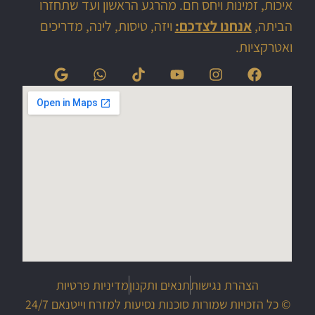
יום האיחוד בוייטנאם 30/4/1975 -2019
איכות, זמינות ויחס חם. מהרגע הראשון ועד שתחזרו
הביתה,
אנחנו לצדכם:
ויזה, טיסות, לינה, מדריכים
רחוב התרמילאים בסייגון
ואטרקציות.
הגשרים של האנוי
טיול אופנועים בוייטנאם
הרכבל לסאפא מהגדולים בעולם.
פסגת ההר בסאפא. הר הפאנסיפאן הגבוה בוייטנאם.
מלונות הבוטיק בסאפא. פינוק נהדר באחד מאזורי הטיו
Sapa
הצהרת נגישות
תנאים ותקנון
מדיניות פרטיות
© כל הזכויות שמורות סוכנות נסיעות למזרח וייטנאם 24/7