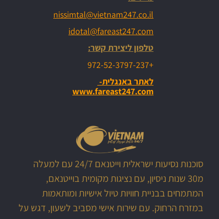
בר על גג בניין בקו החוף של העיר - דה נאנג
nissimtal@vietnam247.co.il
idotal@fareast247.com
אחד הנמלים הימיים של הונג קונג - וייטנאם 247
טלפון ליצירת קשר:
הונג קונג מהגשר מעל הים - טיול מאורגן עם וייטנאם 247
+972-52-3797-237
לאתר באנגלית-
הוייאטנמים הם קצת פולנים, יש להם ״אוי ויי״ משלהם - ניסים טל, ויאטנם 7
www.fareast247.com
מנהרות קו צ'י בדרום וייטנאם, טיול מיוחד בסירות מהירות שלנו בוייטנאם nam
נהר המקונג בקמבודיה. אזור קראטי. אזור יפהפה לטיו
סוכנות נסיעות ישראלית וייטנאם 24/7 עם למעלה
מפלי Mang Den, בוייטנאם, מפל הפיות, סמוך לעיר קון טום, טיול בויטנאם, מפלים בוייטנאם, טיול משפחתי,
מ30 שנות ניסיון, עם נציגות מקומית בוייטנאם,
המתמחים בבניית חוויות טיול אישיות ומותאמות
שוק הדגים בכפרים בוייטנאם. הכל חי וטרי בכל יום. מ
במזרח הרחוק. עם שירות אישי מסביב לשעון, דגש על