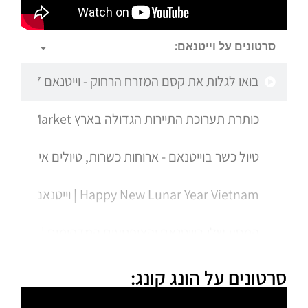
סרטונים על וייטנאם:
בואו לגלות את קסם המזרח הרחוק - וייטנאם 24/7
כותרת תערוכת התיירות הגדולה בארץ IMTM 2024 Mediterranean Tourism Market
טיול כשר בוייטנאם - ארוחות כשרות, טיולים איכותיים לשומ
Happy New Lunar Year Vietnam | וייטנאם 24/7
המסע שלי בוייטנאם והאופנועים המדהימים | וייטנאם 24/7
חוות אבוקדו ישראלית בוייטנאם, אבוקדו אקספרס, טיול מש
סרטונים על הונג קונג:
טיולי טרקטורונים בוייטנאם, טיול משפחתי בווייטנאם | וייט