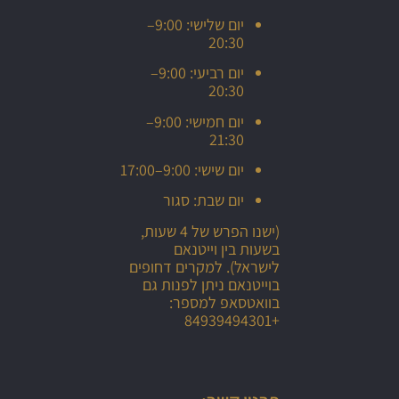
יום שלישי: 9:00–
וייטנאם מגוונת לכל גיל
20:30
יום רביעי: 9:00–
רכיבה בנוף ההררי של דרום וייטנאם - טבע ונוף
20:30
יום חמישי: 9:00–
דא נאנג וייטנאם מלונות נןפש מהיפים בעולם
21:30
יום שישי: 9:00–17:00
חופים של דא נאנג במרכז וייטנאם | סוכנות נסיעות למזרח -
יום שבת: סגור
בדרך לגבול וייטנאם וסין, מים , הרים וירוק עד
(ישנו הפרש של 4 שעות,
בשעות בין וייטנאם
לישראל). למקרים דחופים
הא לונג ביי כמעט אלפיים איים פזורים במפרץ המרהיב
בוייטנאם ניתן לפנות גם
בוואטסאפ למספר:
המצודה הצרפית בהא ג'יאנג , צפון וייטנאם, גבול סין
+84939494301
מיץ הליים ברחוב בווייטנאם, הליים הוא הלימון המקומ