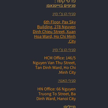
פרטי קשר:
המראה מהו צ'י מין סיטי וייטנאם
סניפים בוייטנאם:
סניף הו צ'י מין:
דא נאנג וייטנאם פארק השעשועים
6th Floor, Pax Sky
Building, 278 Nguyen
Dinh Chieu Street, Xuan
שדה התעופה סייגון
Hoa Ward, Ho Chi Minh
City.
מצחצחי הנעליים בוייטנאם
סניף הו צ'י מין:
HCM Office: 146/5
שדה התעופה בוויטנאם
Nguyen Van Thu Street,
Tan Dinh Ward, Ho Chi
שייט מרהיב בפלא העולם - מפרץ הא לונג ביי
Minh City.
סניף האנוי:
silk hotel hoi an
HN Office: 66 Nguyen
Truong To Street, Ba
NOVOTEL DANANG
Dinh Ward, Hanoi City
מיילים: