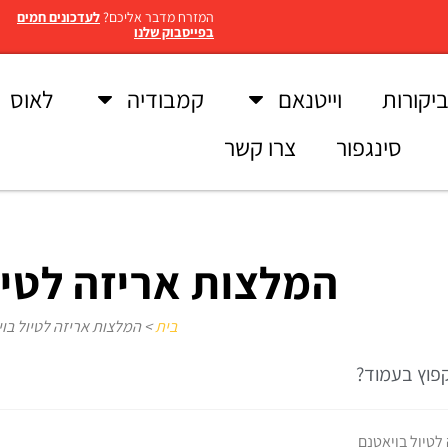
המזרח מדבר אליכם?
לעדכונים חמים
בפייסבוק שלנו
יקורות
וייטנאם
קמבודיה
לאוס
סינגפור
צרו קשר
המלצות אריזה לטיו
בית
>
המלצות אריזה לטיול בו
קפוץ בעמוד?
לטיול בויאטנם