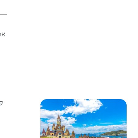
אם
קאן