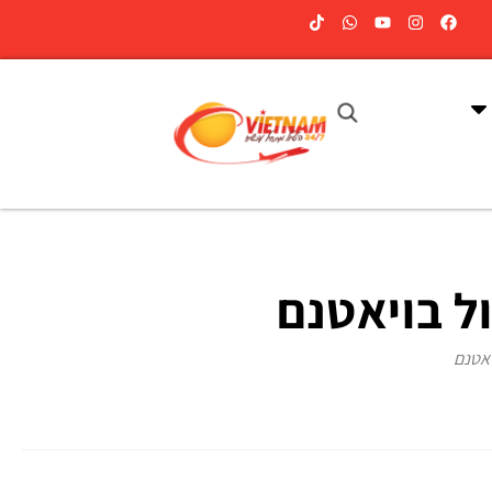
ל בויאטנם
יאטנם