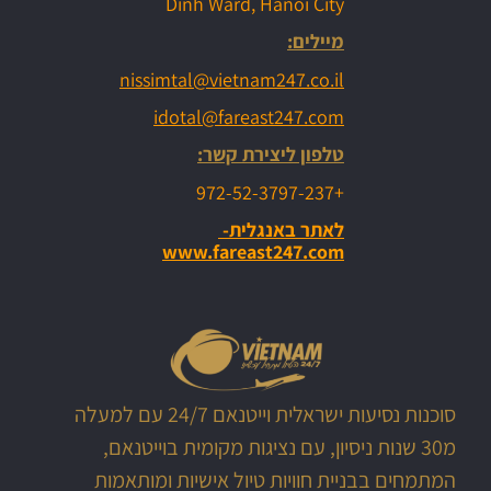
Dinh Ward, Hanoi City
מיילים:
nissimtal@vietnam247.co.il
idotal@fareast247.com
טלפון ליצירת קשר:
+972-52-3797-237
לאתר באנגלית-
www.fareast247.com
סוכנות נסיעות ישראלית וייטנאם 24/7 עם למעלה
מ30 שנות ניסיון, עם נציגות מקומית בוייטנאם,
המתמחים בבניית חוויות טיול אישיות ומותאמות