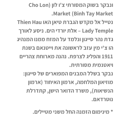
ונבקר בשוק המסורתי צ'ו לון (Cho Lon
Market (Binh Tay Market.
נטייל אל מקדש הגברת טיאן האו Thien Hau
Lady Temple – אלת יורדי הים. ניסע לאורך
גדת נהר סייגון ונלמד על המזח ממנו המנהיג
הו צ'י מין עזב לראשונה את וייטנאם בשנת
1911 והפליג לצרפת. נהנה מארוחת צהריים
ויאטנמית מסורתית.
נבקר בשלל המבנים המפוארים של סייגון:
מוזיאון המלחמה, ארמון האיחוד (ארמון
הנשיאות), משרד הדואר הישן, קתדרלת
נוטרדאם.
* מינימום הזמנה החל משני מטיילים.