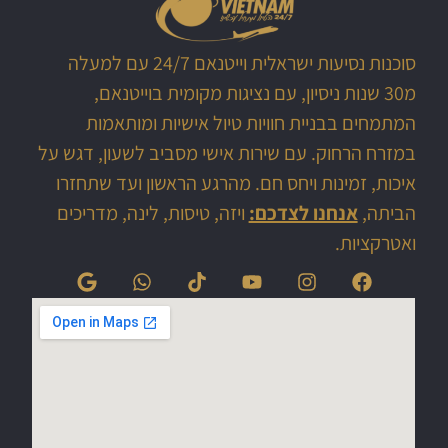
סוכנות נסיעות ישראלית וייטנאם 24/7 עם למעלה
מ30 שנות ניסיון, עם נציגות מקומית בוייטנאם,
המתמחים בבניית חוויות טיול אישיות ומותאמות
במזרח הרחוק. עם שירות אישי מסביב לשעון, דגש על
איכות, זמינות ויחס חם. מהרגע הראשון ועד שתחזרו
הביתה,
אנחנו לצדכם:
ויזה, טיסות, לינה, מדריכים
ואטרקציות.