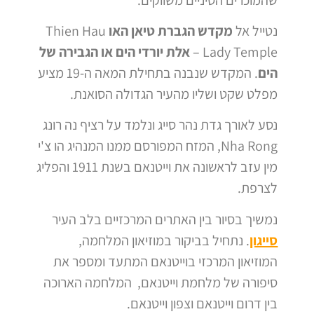
נטייל אל
מקדש הגברת טיאן האו
Thien Hau
Lady Temple –
אלת יורדי הים או הגבירה של
הים
. המקדש שנבנה בתחילת המאה ה-19 מציע
מפלט שקט ושליו מהעיר הגדולה הסואנת.
נסע לאורך גדת נהר סייג ונלמד על רציף נה רונג
Nha Rong, המזח המפורסם ממנו המנהיג הו צ'י
מין עזב לראשונה את וייטנאם בשנת 1911 והפליג
לצרפת.
נמשיך בסיור בין האתרים המרכזיים בלב העיר
סייגון
. נתחיל בביקור במוזיאון המלחמה,
המוזיאון המרכזי בוייטנאם המתעד ומספר את
סיפורה של מלחמת וייטנאם, המלחמה הארוכה
בין דרום וייטנאם וצפון וייטנאם.