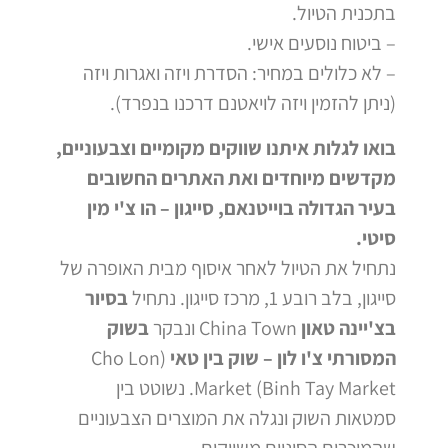
בתכנית הטיול.
– ביטוח נוסעים אישי.
– לא כלולים במחיר: הסדרת ויזה ואגרות ויזה
(ניתן להזמין ויזה לויאטנם דרכנו בנפרד).
בואו לגלות איתנו שווקים מקומיים וצבעוניים,
מקדשים מיוחדים ואת האתרים החשובים
בעיר הגדולה בוייטנאם, סייגון – הו צ'י מין
סיטי.
נתחיל את הטיול לאחר איסוף מבית האופרה של
סייגון, בלב רובע 1, מרכז סייגון. נתחיל
בסיור
בצ'יינה טאון
China Town ונבקר
בשוק
המסורתי צ'ו לון – שוק בין טאי
(Cho Lon
Market (Binh Tay Market. נשוטט בין
סמטאות השוק ונגלה את המוצרים הצבעוניים
שהמוכרים הסיניים משווקים.