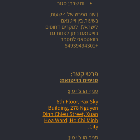
יום שבת: סגור
(ישנו הפרש של 4 שעות,
בשעות בין וייטנאם
לישראל). למקרים דחופים
בוייטנאם ניתן לפנות גם
בוואטסאפ למספר:
+84939494301
פרטי קשר:
סניפים בוייטנאם:
סניף הו צ'י מין:
6th Floor, Pax Sky
Building, 278 Nguyen
Dinh Chieu Street, Xuan
Hoa Ward, Ho Chi Minh
City.
סניף הו צ'י מין: