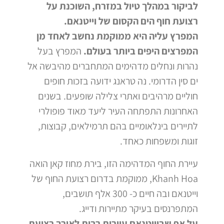
לביקור במהלך טיול במזרח, השוכנת על
רצועת חוף הים הקסום של וייטנאם.
המפרץ עליה היא ממוקמת נחשב לאחד מן
המפרצים היפים ביותר בעולם.
המפרץ
בעל
נהרות ונחלים מדהימים המתחברים מהיבשה אל
ים סין הדרומי. נה טראנג ידועה בזכות חופים
חוליים מרהיבים ואתרי צלילה שופעים. בשנים
האחרונות התפתחה העיר ליעד מאוד פופולרי
לתיירים בינלאומיים בהם תרמילאים, קבוצות,
זוגות ומשפחות כאחד.
עיירת החוף המדהימה הזו, בירת מחוז קאן הואה
Khanh Hoa, ממוקמת בדרום רצועת החוף של
וייטנאם ובה חיים כ- 300 אלף תושבים,
המתפרנסים בעיקר מתיירות ודייג.
על אף שבוייטנאם עיירות רבות לאורך רצועת