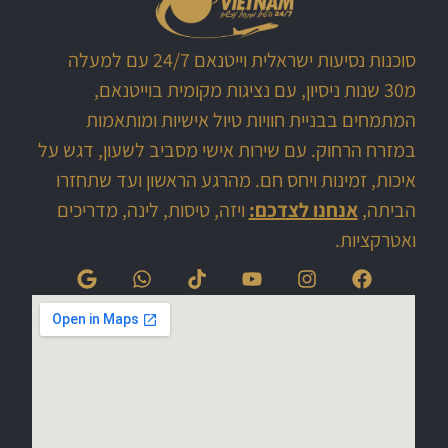
סוכנות נסיעות ישראלית וייטנאם 24/7 עם למעלה
מ30 שנות ניסיון, עם נציגות מקומית בוייטנאם,
המתמחים בבניית חוויות טיול אישיות ומותאמות
במזרח הרחוק. עם שירות אישי מסביב לשעון, דגש על
איכות, זמינות ויחס חם. מהרגע הראשון ועד שתחזרו
הביתה,
אנחנו לצדכם:
ויזה, טיסות, לינה, מדריכים
ואטרקציות.