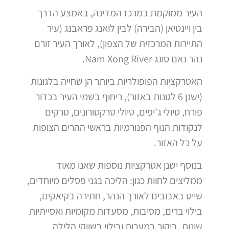
העיר ממוקמת במרכז המדינה, באמצע הדרך
בין ויינטיאן (הבירה) לבין לואנג פראבנג (עיר
התיירות המרכזית של הצפון), לאורך העיר זורם
נהר נאם סונג Nam Xong River.
האטרקציות הפופולריות ביותר הן שחייה בלגונות
(ישנן 6 לגונות באזור), ריחוף בשמי העיר בכדור
פורח, טיולי ג'יפים, טיולי טרקטורונים, טרקים
לנקודות הנוף הפנורמיות בראשי ההרים הצופות
על כל האזור.
בנוסף ישנן אטרקציות נוספות שאנו מאוד
ממליצים לחוות כגון: הליכה בגני פסלים מיוחדים,
שייט באבובים לאורך הנהר, חתירה בקיאקים,
בילוי ברים, מסיבות, מסעדות מקומיות ואסייתיות
שונות, ביקור במערות ובילוי בשווקי הלילה.