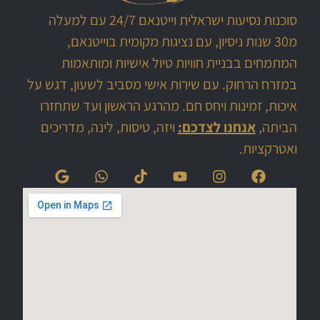
סוכנות נסיעות ישראלית וייטנאם 24/7 עם למעלה
מ30 שנות ניסיון, עם נציגות מקומית בוייטנאם,
המתמחים בבניית חוויות טיול אישיות ומותאמות
במזרח הרחוק. עם שירות אישי מסביב לשעון, דגש על
איכות, זמינות ויחס חם. מהרגע הראשון ועד שתחזרו
הביתה,
אנחנו לצדכם:
ויזה, טיסות, לינה, מדריכים
ואטרקציות.