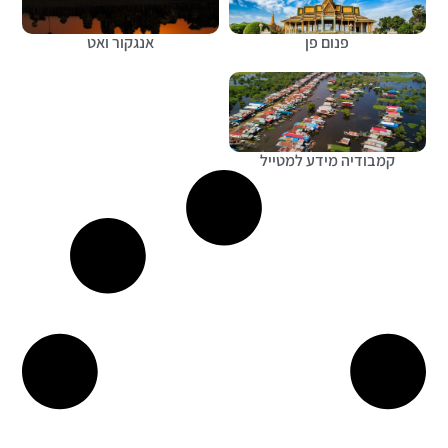
פנום פן
אנגקור ואט
קמבודיה מידע למטייל