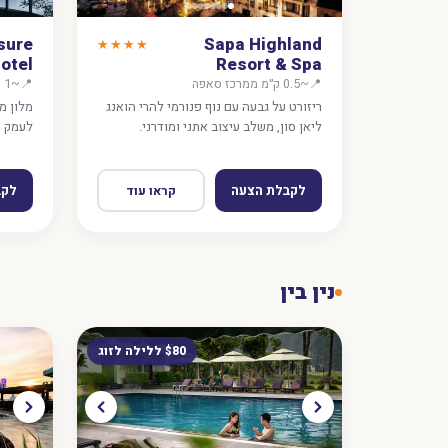
sure
Sapa Highland
★★★★
otel
Resort & Spa
📍
~0.5 ק״מ ממרכז סאפה
📍
~1 ק״מ ממרכז סאפה
ריזורט על גבעה עם נוף פנורמי להרי הואנג
מלון מ
ליאן סון, משלב עיצוב אתני ומודרני.
לעמק מ
לקבלת הצעה
לקב
קראו עוד
נין בין
$80 ללילה לזוג