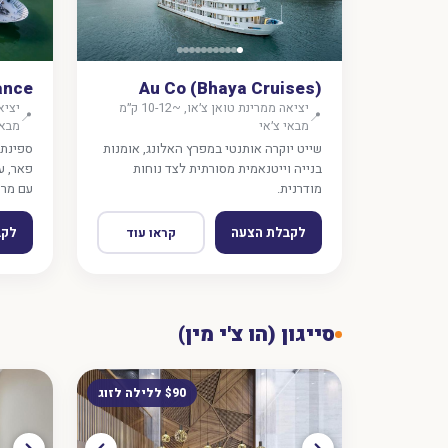
ance
Au Co (Bhaya Cruises)
יציאה ממרינת טואן צ׳או, ~10-12 ק״מ
📍
📍
מבאי צ׳אי
מבאי
שייט יוקרה אותנטי במפרץ האלונג, אומנות
ספינת 
בנייה וייטנאמית מסורתית לצד נוחות
פאר, ע
מודרנית.
עם מרפ
לקבלת הצעה
לקב
קראו עוד
סייגון (הו צ'י מין)
$90 ללילה לזוג