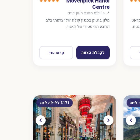
Mövenpick Hanoi
★★★★★
★★
Centre
📍
~1 ק״מ מאגם הואן קיים
הראשון בעולם מצופה זהב 24 קראט,
מלון בוטיק בסגנון קולוניאלי צרפתי בלב
ג וו.
הרובע ההיסטורי של האנוי.
לקבלת הצעה
קראו עוד
$171 ללילה לזוג