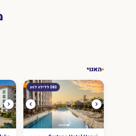
מ
האנוי
$83 ללילה לזוג