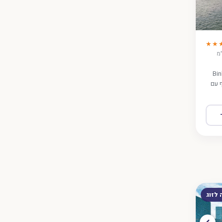
★★
 צ׳או, ~10-12 ק״מ
ות בוטיק בהשראת אניית Binh
יאון צף עם