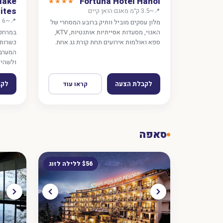
lake
Fortuna Hotel Hanoi
★★★★
ites
📍
~3.5 ק״מ מאגם הואן קיים
📍
~6 ק״מ מהרובע העתיק
מלון עסקים מוביל וותיק ברובע המסחרי של
האנוי, מסעדות אסייתיות אותנטיות, KTV,
במרחק 
ספא ואולמות אירועים תחת קורת גג אחת.
כשרות,
המערב,
ולשהיי
לקבלת הצעה
לקב
קראו עוד
סאפה
$56 ללילה לזוג