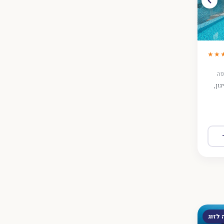
★★
גון,