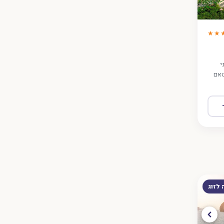
★★
ני
טאם