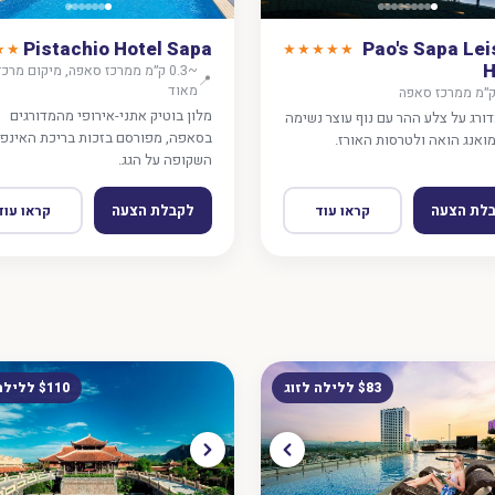
Pistachio Hotel Sapa
Pao's Sapa Lei
★★
★★★★★
H
~0.3 ק״מ ממרכז סאפה, מיקום מרכז
📍
מאוד
מלון בוטיק אתני-אירופי מהמדורגים
דורג על צלע ההר עם נוף עוצר נשימה
בסאפה, מפורסם בזכות בריכת האינפי
ואנג הואה ולטרסות האורז.
השקופה על הגג.
לת הצעה
לקבלת הצעה
קראו עוד
קראו עוד
$83 ללילה לזוג
$110 ללילה לזוג