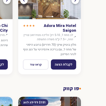
 Chi
Adora Mira Hotel
★★★★
City
Saigon
לב מחוז 1, 5-10 דק׳ הליכה ממדרחוב נגויין
📍
מרכז העיר,
📍
הווה, ~7.5 ק״מ משדה התעופה
דירות 
מלון בוטיק שיקי (70 חדרים) ברובע היפני
שירות 
של מחוז 1, עם בריכת אינפיניטי על הגג ונוף
לנהר הסייגון.
לקבלת הצעה
לקב
קראו עוד
פו קווק
$151 ללילה לזוג