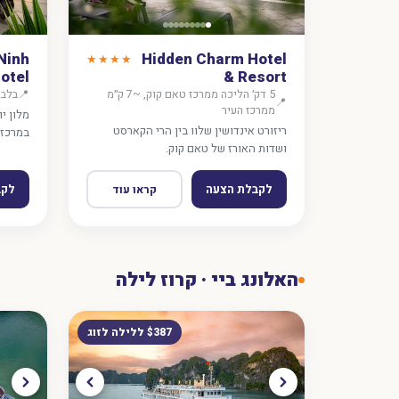
Ninh
Hidden Charm Hotel
★★★★
otel
& Resort
5 דק׳ הליכה ממרכז טאם קוק, ~7 ק״מ
📍
בלב 
📍
ממרכז העיר
מלון י
ריזורט אינדושין שלוו בין הרי הקארסט
במרכז 
ושדות האורז של טאם קוק.
לקבלת הצעה
לקב
קראו עוד
האלונג ביי · קרוז לילה
$387 ללילה לזוג