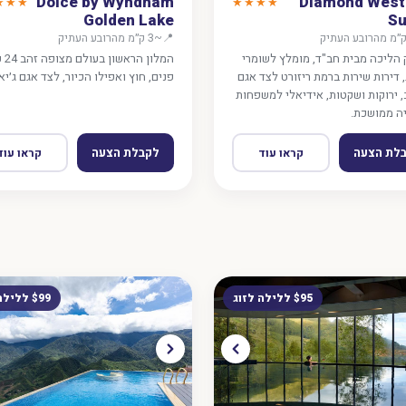
Dolce by Wyndham
Diamond West
★★★
★★★★
Golden Lake
Su
📍
~3 ק״מ מהרובע העתיק
הליכה מבית חב"ד, מומלץ לשומרי
המלון 
 דירות שירות ברמת ריזורט לצד אגם
פנים, חוץ ואפילו הכיור, לצד אגם ג׳יאנ
 ירוקות ושקטות, אידיאלי למשפחות
ה ממושכת.
לת הצעה
לקבלת הצעה
קראו עוד
קראו עוד
$95 ללילה לזוג
$99 ללילה לזוג