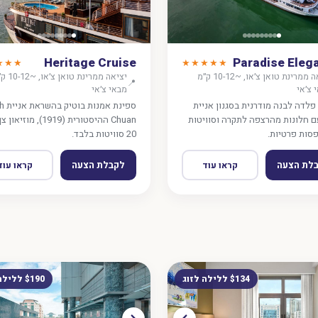
Heritage Cruise
Paradise Eleg
★★★
★★★★★
יציאה ממרינת טואן צ׳או, ~10-12 ק״מ
יציאה ממרינת טואן
📍
 צ׳אי
מבאי צ׳אי
פלדה לבנה מודרנית בסגנון אניית
ספינת אמנ
ם חלונות מהרצפה לתקרה וסוויטות
Chuan ההיסטורית (1919), מוז
סות פרטיות.
20 סוויטות בלבד.
לת הצעה
לקבלת הצעה
קראו עוד
קראו עוד
$134 ללילה לזוג
$190 ללילה לזוג