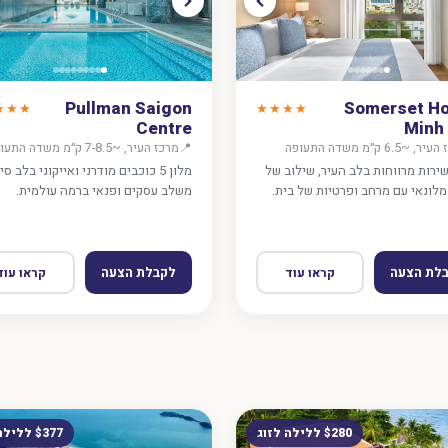
Pullman Saigon
Somerset Ho
★★★
★★★★
Centre
Minh 
 ~6.5 ק״מ משדה התעופה
📍
מרכז העיר, ~7-8.5 ק״מ משדה התעופה
שירות מרווחות בלב העיר, שילוב של
מלון 5 כוכבים מודרני ואייקוני בלב סיי
מלונאי עם מרחב ופרטיות של בית.
משלב עסקים ופנאי ברמה עולמית.
לת הצעה
לקבלת הצעה
קראו עוד
קראו עוד
$280 ללילה לזוג
$377 ללילה לזוג