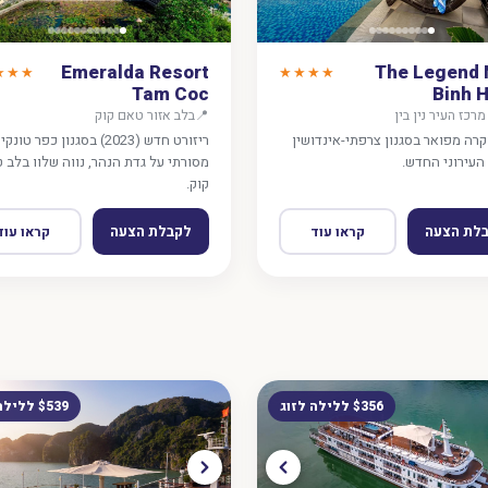
Emeralda Resort
The Legend 
★★★
★★★★
Tam Coc
Binh H
מרכז העיר נין בין
📍
בלב אזור טאם קוק
וקרה מפואר בסגנון צרפתי-אינדושין
ריזורט חדש (2023) בסגנון כפר טונקי
העירוני החדש.
מסורתי על גדת הנהר, נווה שלוו בלב 
קוק.
לת הצעה
לקבלת הצעה
קראו עוד
קראו עוד
$356 ללילה לזוג
$539 ללילה לזוג